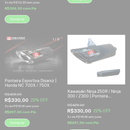
3
x
de
R$113,33
sem juros
R$306,00
com
Pix
Comprar
1
/
3
1
/
2
Ponteira Esportiva Disarsz |
Honda NC 700X / 750X
Kawasaki Ninja 250R / Ninja
R$425,00
300 / Z300 | Ponteira
R$330,00
22
% OFF
Esportiva Disarsz
R$425,00
3
x
de
R$110,00
sem juros
R$330,00
22
% OFF
R$297,00
com
Pix
3
x
de
R$110,00
sem juros
R$297,00
com
Pix
Comprar