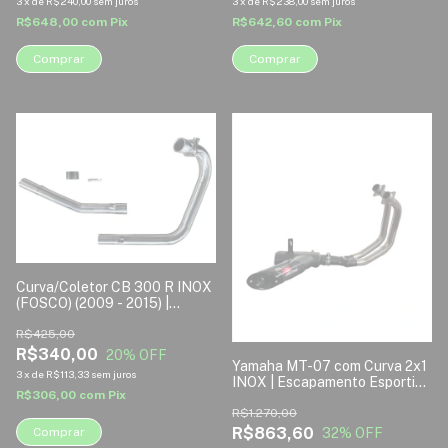
3
x
de
R$240,00
sem juros
3
x
de
R$238,00
sem juros
R$648,00
com
Pix
R$642,60
com
Pix
Comprar
Comprar
1
/
5
1
/
3
Curva/Coletor CB 300 R INOX
(FOSCO) (2009 - 2015) |
Disarsz para Ponteira Original
R$425,00
R$340,00
20
% OFF
Yamaha MT-07 com Curva 2x1
3
x
de
R$113,33
sem juros
INOX | Escapamento Esportivo
R$306,00
com
Pix
Disarsz
R$1.270,00
R$863,60
32
% OFF