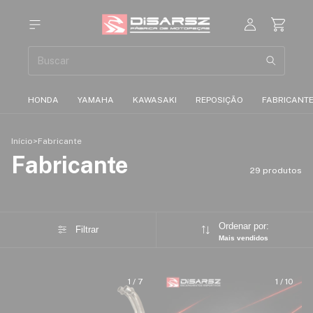
HONDA
YAMAHA
KAWASAKI
REPOSIÇÃO
FABRICANT
Início
>
Fabricante
Fabricante
29 produtos
Ordenar por:
Filtrar
Mais vendidos
1
/
7
1
/
10