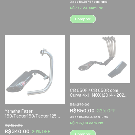
3
x
de
R$287,87
sem juros
R$777,24
com
Pix
Comprar
1
/
2
1
/
2
CB 650F / CB 650R com
Curva 4x1 INOX (2014 - 2024)
| Escapamento Esportivo
Disarsz
R$1.270,00
R$850,00
33
% OFF
Yamaha Fazer
150/Factor150/Factor 125
3
x
de
R$283,33
sem juros
Injeção Eletrônica (2013-
R$765,00
com
Pix
2024) | Escapamento
R$425,00
Esportivo Disarsz
R$340,00
20
% OFF
Comprar