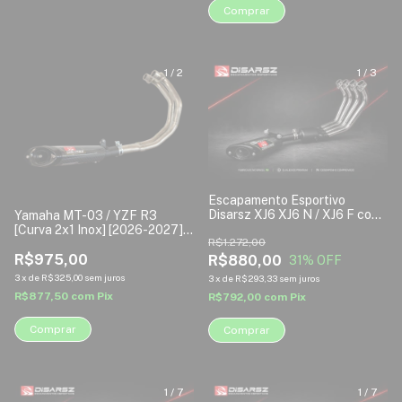
Comprar
1
/
2
1
/
3
Escapamento Esportivo
Disarsz XJ6 XJ6 N / XJ6 F com
Yamaha MT-03 / YZF R3
Curva 4x1 INOX
[Curva 2x1 Inox] [2026-2027] |
R$1.272,00
Escapamento Esportivo
Disarsz
R$975,00
R$880,00
31
% OFF
3
x
de
R$325,00
sem juros
3
x
de
R$293,33
sem juros
R$877,50
com
Pix
R$792,00
com
Pix
Comprar
Comprar
1
/
7
1
/
7