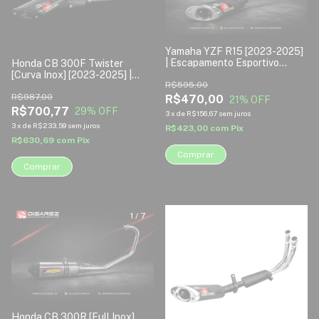
Yamaha YZF R15 [2023-2025]
| Escapamento Esportivo
Honda CB 300F Twister
Disarsz
[Curva Inox] [2023-2025] |
R$595,00
Escapamento Esportivo
Disarsz
R$987,00
R$470,00
21
% OFF
R$700,77
29
% OFF
3
x
de
R$156,67
sem juros
3
x
de
R$233,59
sem juros
R$423,00
com
Pix
R$630,69
com
Pix
Comprar
Comprar
1
/
7
1
/
6
Honda CB 300R [Full Inox]