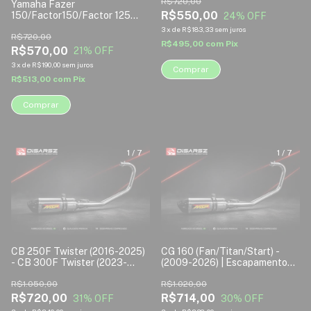
R$720,00
Yamaha Fazer
R$550,00
150/Factor150/Factor 125
24
% OFF
Injeção Eletrônica (2013-
3
x
de
R$183,33
sem juros
2024) MODELO "S"
R$720,00
R$495,00
com
Pix
Escapamento Esportivo
R$570,00
21
% OFF
Disarsz
3
x
de
R$190,00
sem juros
Comprar
R$513,00
com
Pix
Comprar
1
/
7
1
/
7
CB 250F Twister (2016-2025)
CG 160 (Fan/Titan/Start) -
- CB 300F Twister (2023-
(2009-2026) | Escapamento
2026) - Escapamento
Esportivo Disarsz MOD. MSP
Esportivo Disarsz l MOD. MSP
R$1.050,00
FULL INOX
R$1.020,00
FULL INOX
R$720,00
R$714,00
31
% OFF
30
% OFF