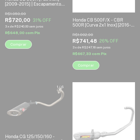
[2009-2015] | Escapamento
Esportivo MSP
R$1.050,00
R$720,00
Honda CB 500F/X - CBR
31
% OFF
500R [Curva 2x1 Inox] [2016-
3
x
de
R$240,00
sem juros
2024] | Escapamento
R$648,00
com
Pix
Esportivo Disarsz
R$1.002,00
R$741,48
26
% OFF
Comprar
3
x
de
R$247,16
sem juros
R$667,33
com
Pix
Comprar
1
/
6
1
/
6
Honda CG 125/150/160 -