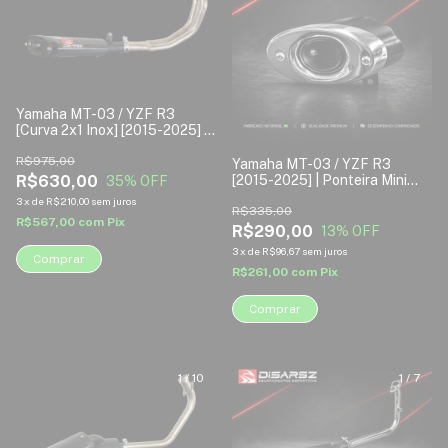
Yamaha MT-03 / YZF R3
[Curva 2x1 Inox] [2015-2025] |
Escapamento Esportivo
Disarsz
R$975,00
Yamaha MT-03 / YZF R3
R$630,00
[2015-2025] | Ponteira Mini
35
% OFF
Esportiva Disarsz
3
x
de
R$210,00
sem juros
R$335,00
R$567,00
com
Pix
R$290,00
13
% OFF
3
x
de
R$96,67
sem juros
Comprar
R$261,00
com
Pix
Comprar
1
/
10
1
/
7