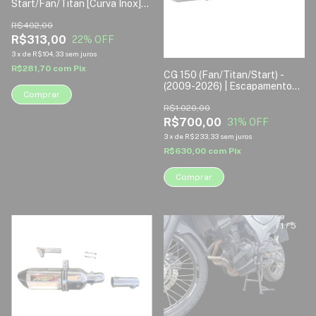
Start/Fan/Titan [Curva Inox]
[2009-2025] | Escapamento
Esportivo Disarsz
R$402,00
R$313,00
22
% OFF
3
x
de
R$104,33
sem juros
R$281,70
com
Pix
CG 150 (Fan/Titan/Start) -
(2009-2026) | Escapamento
Comprar
Esportivo Disarsz MOD. MSP
FULL INOX
R$1.020,00
R$700,00
31
% OFF
3
x
de
R$233,33
sem juros
R$630,00
com
Pix
Comprar
1
/
4
1
/
5