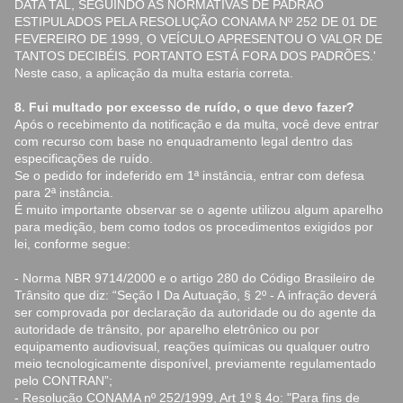
DATA TAL, SEGUINDO AS NORMATIVAS DE PADRÃO
ESTIPULADOS PELA RESOLUÇÃO CONAMA Nº 252 DE 01 DE
FEVEREIRO DE 1999, O VEÍCULO APRESENTOU O VALOR DE
TANTOS DECIBÉIS. PORTANTO ESTÁ FORA DOS PADRÕES.'
Neste caso, a aplicação da multa estaria correta.
8. Fui multado por excesso de ruído, o que devo fazer?
Após o recebimento da notificação e da multa, você deve entrar
com recurso com base no enquadramento legal dentro das
especificações de ruído.
Se o pedido for indeferido em 1ª instância, entrar com defesa
para 2ª instância.
É muito importante observar se o agente utilizou algum aparelho
para medição, bem como todos os procedimentos exigidos por
lei, conforme segue:
- Norma NBR 9714/2000 e o artigo 280 do Código Brasileiro de
Trânsito que diz: “Seção I Da Autuação, § 2º - A infração deverá
ser comprovada por declaração da autoridade ou do agente da
autoridade de trânsito, por aparelho eletrônico ou por
equipamento audiovisual, reações químicas ou qualquer outro
meio tecnologicamente disponível, previamente regulamentado
pelo CONTRAN”;
- Resolução CONAMA nº 252/1999, Art 1º § 4o: "Para fins de